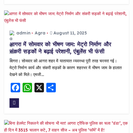
e
ts
re
b
A
o
p
o
p
admin
Agra
August 11, 2025
k
आगरा में सोमवार को भीषण जाम: मेट्रो निर्माण और
संकरी सड़कों ने बढ़ाई परेशानी, एंबुलेंस भी फंसी
आगरा। सोमवार को आगरा शहर में यातायात व्यवस्था पूरी तरह चरमरा गई।
मेट्रो निर्माण कार्य और संकरी सड़कों के कारण शहरभर में भीषण जाम के हालात
देखने को मिले। एमजी…
F
W
X
S
a
h
h
c
a
a
e
ts
re
b
A