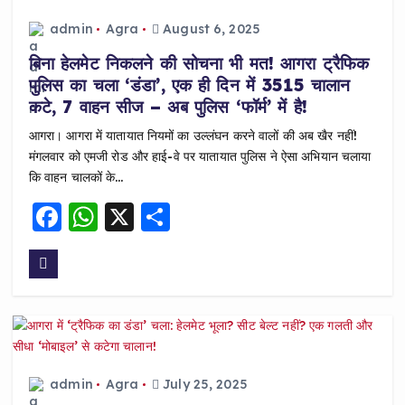
o
p
o
p
admin
Agra
August 6, 2025
k
बिना हेलमेट निकलने की सोचना भी मत! आगरा ट्रैफिक
पुलिस का चला ‘डंडा’, एक ही दिन में 3515 चालान
कटे, 7 वाहन सीज – अब पुलिस ‘फॉर्म’ में है!
आगरा। आगरा में यातायात नियमों का उल्लंघन करने वालों की अब खैर नहीं!
मंगलवार को एमजी रोड और हाई-वे पर यातायात पुलिस ने ऐसा अभियान चलाया
कि वाहन चालकों के…
F
W
X
S
a
h
h
c
a
a
e
ts
re
b
A
o
p
o
p
admin
Agra
July 25, 2025