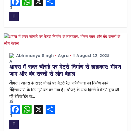
F
W
X
S
a
h
h
c
a
a
e
ts
re
b
A
o
p
o
p
Abhimanyu Singh
Agra
August 12, 2025
k
आगरा में सदर चौराहे पर मेट्रो निर्माण से हाहाकार: भीषण
जाम और बंद रास्तों से लोग बेहाल
आगरा। आगरा के सदर चौराहे पर मेट्रो रेल परियोजना का निर्माण कार्य
शहरवासियों के लिए मुसीबत बन गया है। चौराहे के आधे हिस्से में मेट्रो द्वारा की
गई बैरिकेडिंग के…
F
W
X
S
a
h
h
c
a
a