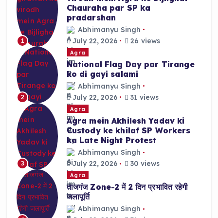
Chauraha par SP ka
pradarshan
Abhimanyu Singh
July 22, 2026
26 views
1
Agra
National Flag Day par Tirange
ko di gayi salami
Abhimanyu Singh
July 22, 2026
31 views
2
Agra
Agra mein Akhilesh Yadav ki
Custody ke khilaf SP Workers
ka Late Night Protest
Abhimanyu Singh
July 22, 2026
30 views
3
Agra
ताजगंज Zone-2 में 2 दिन प्रभावित रहेगी
जलापूर्ति
Abhimanyu Singh