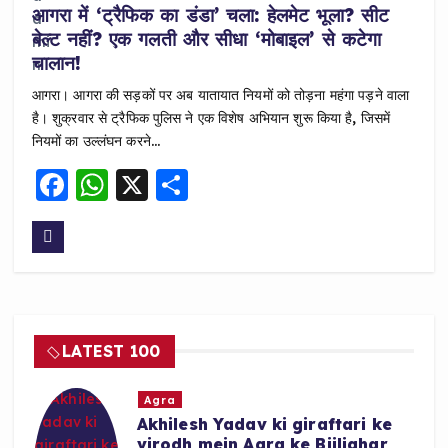
k
आगरा में ‘ट्रैफिक का डंडा’ चला: हेलमेट भूला? सीट
बेल्ट नहीं? एक गलती और सीधा ‘मोबाइल’ से कटेगा
चालान!
आगरा। आगरा की सड़कों पर अब यातायात नियमों को तोड़ना महंगा पड़ने वाला
है। शुक्रवार से ट्रैफिक पुलिस ने एक विशेष अभियान शुरू किया है, जिसमें
नियमों का उल्लंघन करने…
F
W
X
S
a
h
h
c
a
a
e
ts
re
b
A
o
p
LATEST 100
o
p
k
Agra
Akhilesh Yadav ki giraftari ke
virodh mein Agra ke Bijlighar