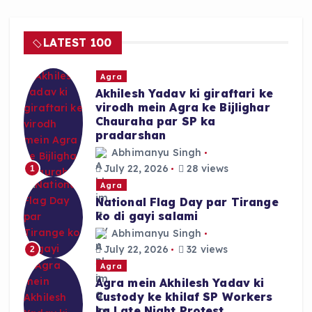
b
A
o
p
LATEST 100
o
p
k
Agra
Akhilesh Yadav ki giraftari ke
virodh mein Agra ke Bijlighar
Chauraha par SP ka
pradarshan
Abhimanyu Singh
July 22, 2026
28 views
1
Agra
National Flag Day par Tirange
ko di gayi salami
Abhimanyu Singh
July 22, 2026
32 views
2
Agra
Agra mein Akhilesh Yadav ki
Custody ke khilaf SP Workers
ka Late Night Protest