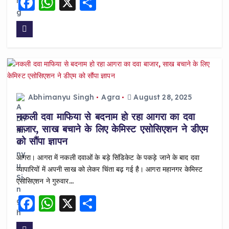
F
W
X
S
a
h
h
c
a
a
e
ts
re
b
A
o
p
o
p
Abhimanyu Singh
Agra
August 28, 2025
k
नकली दवा माफिया से बदनाम हो रहा आगरा का दवा
बाजार, साख बचाने के लिए केमिस्ट एसोसिएशन ने डीएम
को सौंपा ज्ञापन
आगरा। आगरा में नकली दवाओं के बड़े सिंडिकेट के पकड़े जाने के बाद दवा
व्यापारियों में अपनी साख को लेकर चिंता बढ़ गई है। आगरा महानगर केमिस्ट
एसोसिएशन ने गुरुवार…
F
W
X
S
a
h
h