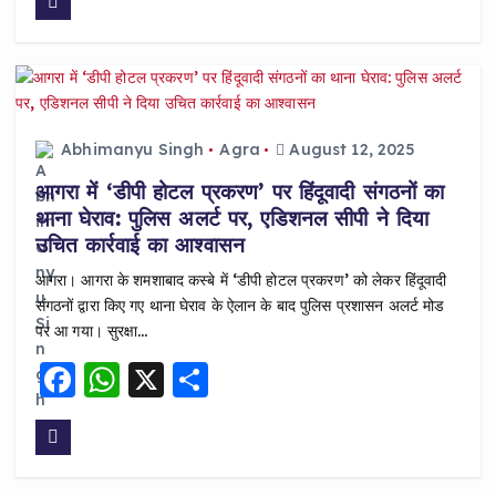
c
a
a
e
ts
re
b
A
o
p
o
p
Abhimanyu Singh
Agra
August 12, 2025
k
आगरा में ‘डीपी होटल प्रकरण’ पर हिंदूवादी संगठनों का
थाना घेराव: पुलिस अलर्ट पर, एडिशनल सीपी ने दिया
उचित कार्रवाई का आश्वासन
आगरा। आगरा के शमशाबाद कस्बे में ‘डीपी होटल प्रकरण’ को लेकर हिंदूवादी
संगठनों द्वारा किए गए थाना घेराव के ऐलान के बाद पुलिस प्रशासन अलर्ट मोड
पर आ गया। सुरक्षा…
F
W
X
S
a
h
h
c
a
a
e
ts
re