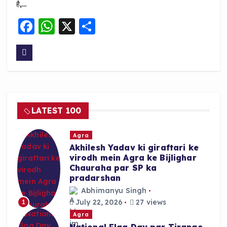
है,…
F
W
X
S
a
h
h
c
a
a
e
ts
re
b
A
o
p
LATEST 100
o
p
k
Agra
Akhilesh Yadav ki giraftari ke
virodh mein Agra ke Bijlighar
Chauraha par SP ka
pradarshan
Abhimanyu Singh
July 22, 2026
27 views
1
Agra
National Flag Day par Tirange