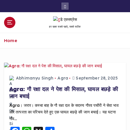
S
k
i
p
हर खबर सबसे पहले, सबसे सटीक
t
o
Home
c
o
n
t
e
n
Abhimanyu Singh
Agra
September 28, 2025
t
Agra: गौ रक्षा दल ने पेश की मिसाल, घायल बछड़े की
जान बचाई
Agra। जरार। कस्बा बाह के गौ रक्षा दल के सदस्य गौरव पचौरी ने सेवा भाव
और तत्परता का परिचय देते हुए एक घायल बछड़े की जान बचाई। यह घटना
गाँव…