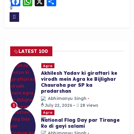
F
W
X
S
a
h
h
c
a
a
e
ts
re
b
A
o
p
LATEST 100
o
p
k
Agra
Akhilesh Yadav ki giraftari ke
virodh mein Agra ke Bijlighar
Chauraha par SP ka
pradarshan
Abhimanyu Singh
July 22, 2026
28 views
1
Agra
National Flag Day par Tirange
ko di gayi salami
Abhimanyu Singh