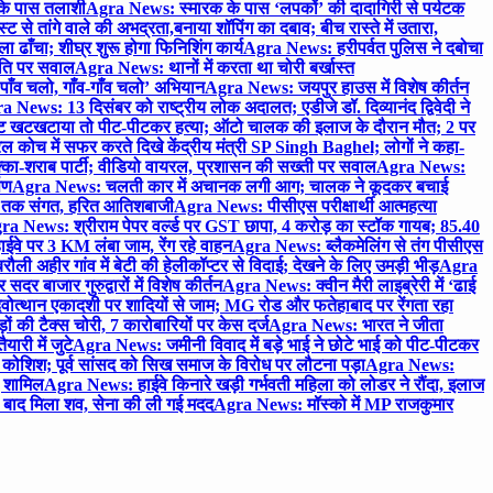
 के पास तलाशी
Agra News: स्मारक के पास ‘लपकों’ की दादागिरी से पर्यटक
े तांगे वाले की अभद्रता,बनाया शॉपिंग का दबाव; बीच रास्ते में उतारा,
 ढाँचा; शीघ्र शुरू होगा फिनिशिंग कार्य
Agra News: हरीपर्वत पुलिस ने दबोचा
थिति पर सवाल
Agra News: थानों में करता था चोरी बर्खास्त
ाँव चलो, गाँव-गाँव चलो’ अभियान
Agra News: जयपुर हाउस में विशेष कीर्तन
 News: 13 दिसंबर को राष्ट्रीय लोक अदालत; एडीजे डॉ. दिव्यानंद द्विवेदी ने
 खटखटाया तो पीट-पीटकर हत्या; ऑटो चालक की इलाज के दौरान मौत; 2 पर
ोच में सफर करते दिखे केंद्रीय मंत्री SP Singh Baghel; लोगों ने कहा-
का-शराब पार्टी; वीडियो वायरल, प्रशासन की सख्ती पर सवाल
Agra News:
पण
Agra News: चलती कार में अचानक लगी आग; चालक ने कूदकर बचाई
जे तक संगत, हरित आतिशबाजी
Agra News: पीसीएस परीक्षार्थी आत्महत्या
ra News: श्रीराम पेपर वर्ल्ड पर GST छापा, 4 करोड़ का स्टॉक गायब; 85.40
वे पर 3 KM लंबा जाम, रेंग रहे वाहन
Agra News: ब्लैकमेलिंग से तंग पीसीएस
ी अहीर गांव में बेटी की हेलीकॉप्टर से विदाई; देखने के लिए उमड़ी भीड़
Agra
 बाजार गुरुद्वारों में विशेष कीर्तन
Agra News: क्वीन मैरी लाइब्रेरी में ‘ढाई
ोत्थान एकादशी पर शादियों से जाम; MG रोड और फतेहाबाद पर रेंगता रहा
ं की टैक्स चोरी, 7 कारोबारियों पर केस दर्ज
Agra News: भारत ने जीता
ारी में जुटे
Agra News: जमीनी विवाद में बड़े भाई ने छोटे भाई को पीट-पीटकर
कोशिश; पूर्व सांसद को सिख समाज के विरोध पर लौटना पड़ा
Agra News:
ए शामिल
Agra News: हाईवे किनारे खड़ी गर्भवती महिला को लोडर ने रौंदा, इलाज
टे बाद मिला शव, सेना की ली गई मदद
Agra News: मॉस्को में MP राजकुमार