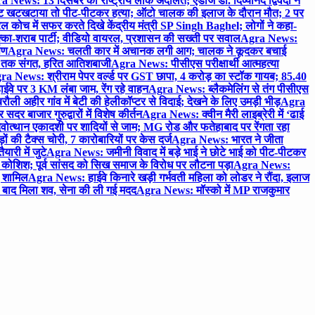
 News: 13 दिसंबर को राष्ट्रीय लोक अदालत; एडीजे डॉ. दिव्यानंद द्विवेदी ने
 खटखटाया तो पीट-पीटकर हत्या; ऑटो चालक की इलाज के दौरान मौत; 2 पर
ोच में सफर करते दिखे केंद्रीय मंत्री SP Singh Baghel; लोगों ने कहा-
का-शराब पार्टी; वीडियो वायरल, प्रशासन की सख्ती पर सवाल
Agra News:
पण
Agra News: चलती कार में अचानक लगी आग; चालक ने कूदकर बचाई
जे तक संगत, हरित आतिशबाजी
Agra News: पीसीएस परीक्षार्थी आत्महत्या
ra News: श्रीराम पेपर वर्ल्ड पर GST छापा, 4 करोड़ का स्टॉक गायब; 85.40
वे पर 3 KM लंबा जाम, रेंग रहे वाहन
Agra News: ब्लैकमेलिंग से तंग पीसीएस
ी अहीर गांव में बेटी की हेलीकॉप्टर से विदाई; देखने के लिए उमड़ी भीड़
Agra
 बाजार गुरुद्वारों में विशेष कीर्तन
Agra News: क्वीन मैरी लाइब्रेरी में ‘ढाई
ोत्थान एकादशी पर शादियों से जाम; MG रोड और फतेहाबाद पर रेंगता रहा
ं की टैक्स चोरी, 7 कारोबारियों पर केस दर्ज
Agra News: भारत ने जीता
ारी में जुटे
Agra News: जमीनी विवाद में बड़े भाई ने छोटे भाई को पीट-पीटकर
कोशिश; पूर्व सांसद को सिख समाज के विरोध पर लौटना पड़ा
Agra News:
ए शामिल
Agra News: हाईवे किनारे खड़ी गर्भवती महिला को लोडर ने रौंदा, इलाज
टे बाद मिला शव, सेना की ली गई मदद
Agra News: मॉस्को में MP राजकुमार