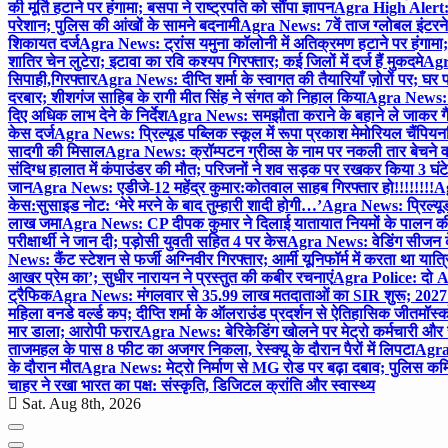
की मूर्ति हटाने पर हंगामा; बसपा ने राष्ट्रपति को सौंपा ज्ञापन
Agra High Alert: द
परेशान; पुलिस की आंखों के सामने बदनामी
Agra News: 7वें ताज ग्लोबल इंटरन
शिकायत दर्ज
Agra News: ट्रांस यमुना कॉलोनी में अतिक्रमण हटाने पर हंगामा;
शातिर चेन लुटेरा; इटावा का रवि कश्यप गिरफ्तार; कई जिलों में दर्ज हैं मुकदमे
Agra
सिपाही,गिरफ्तार
Agra News: दीप्ति शर्मा के स्वागत की तैयारियाँ ज़ोरों पर; घ
दरबार; शीशगंज साहिब के रागी मीत सिंह ने संगत को निहाल किया
Agra News: च
दिए अधिक लाभ देने के निर्देश
Agra News: समझौता कराने के बहाने ले जाकर गैंगरेप
केस दर्ज
Agra News: प्रिल्यूड पब्लिक स्कूल में रूपा प्रकाश मेमोरियल चैंपियनशि
सादगी की मिसाल
Agra News: क्रॉम्पटन ग्रीव्स के नाम पर नकली तार बेचने व
संदिग्ध हालात में कंपाउंडर की मौत; परिजनों ने शव सड़क पर रखकर किया 3 घंटे
जान
Agra News: एडीजे-12 महेंद्र कुमार:कोतवाल साहब गिरफ्तार हो!!!!!!!!
Ag
केस:सुसाइड नोट: ‘मेरे मरने के बाद तुम्हारी शादी होगी…’
Agra News: प्रिल्यूड
लाख जमा
Agra News: CP दीपक कुमार ने दिलाई यातायात नियमों के पालन 
परीक्षार्थी ने जान दी; पड़ोसी युवती सहित 4 पर केस
Agra News: वेडिंग सीजन के 
News: कैंट स्टेशन से फर्जी अग्निवीर गिरफ्तार; आर्मी यूनिफॉर्म में करता था यात्र
आखर प्रेम का’; सुधीर नारायन ने प्रस्तुत की कबीर रचनाएं
Agra Police: दो AC
ट्रैफिक
Agra News: मंगलवार से 35.99 लाख मतदाताओं का SIR शुरू; 2027 
महिला वनडे वर्ल्ड कप; दीप्ति शर्मा के ऑलराउंड प्रदर्शन से ऐतिहासिक जीत
मॉस्क
मार डाला; आरोपी फरार
Agra News: बेरिकेडिंग खोलने पर मेट्रो कर्मचारी और 
ताजमहल के पास 8 फीट का अजगर निकला, रेस्क्यू के दौरान पैरों में लिपटा
Agra 
के दौरान मौत
Agra News: मेट्रो निर्माण से MG रोड पर बढ़ा दबाव; पुलिस कमि
चाहर ने रखा भारत का पक्ष: संस्कृति, डिजिटल क्रांति और स्वास्थ्य
Sat. Aug 8th, 2026