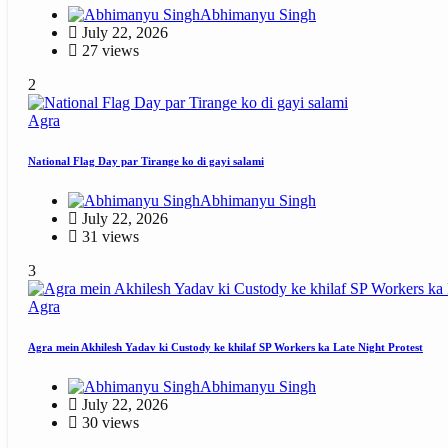
Abhimanyu Singh
July 22, 2026
27 views
2
Agra
National Flag Day par Tirange ko di gayi salami
Abhimanyu Singh
July 22, 2026
31 views
3
Agra
Agra mein Akhilesh Yadav ki Custody ke khilaf SP Workers ka Late Night Protest
Abhimanyu Singh
July 22, 2026
30 views