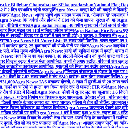
gra ke Bijlighar Chauraha par SP ka pradarshan
National Flag Day
में 2 दिन प्रभावित रहेगी जलापूर्ति
Agra News: मासूम बेटी की गवाही ने दिलाई 
यात्रा
Agra News: आगरा पहुंचे आप सांसद संजय सिंह, ‘रोजगार दो’ पदयात्रा के
gra News: गिग वर्कर्स और हॉकर्स ने CM को भेजा ज्ञापन; सुरक्षा की मांग
Agra P
ंडा, वीडियो वायरल
Agra Sadar Firing: 40 वर्षीय युवक की गोली लगने से मौत; 
 मित्र मंडल का 11वां मासिक कीर्तन संपन्न
Agra Barhan Fire News: एत्मा
में ‘लड़की’ विवाद पर दो पक्षों में चले लाठी-डंडे; 3 घायल, 5 हिरासत में
Agra Cri
निशाना
Agra News SIR Voter List: 35 लाख फॉर्म वितरित; गलत सूचना पर 1
ं काउंटर हटाए, 25 दुकानदारों की रोजी-रोटी पर संकट
Agra News: शाहगंज में
 प्रो. बघेल मुख्य अतिथि
Agra News: शादी की खुशियां मातम में बदली, बारात में 
News: नगर निगम का बड़ा एक्शन, 48 होटलों-मैरिज लॉन को कुर्की वारंट जारी; 5
र किड्स स्कूल में बाल मेला आयोजित; बच्चों ने लगाए स्टॉल, परिजनों संग खूब ल
टेल आउटरीच कार्यक्रम आयोजित; ग्राहकों को मिला वन-स्टॉप अनुभव
Agra News:
कुंडली खंगालेगी एटीएस
Agra News: हॉस्पिटल संचालक से होटल के नाम पर 1.17
22 बैंकों के 7.82 लाख खातों में डंप ₹240 करोड़; कल होगा समाधान शिविर
Agra
ो ₹31,000
Agra News: IAS बताकर दोस्ती, 8 साल में युवती-मां से 20 लाख रुपये
ा, गार्डों पर सरियों से हमला कर किया गंभीर रूप से घायल; FIR दर्ज
Agra News: व
 रौब से FIR में ढिलाई!
Agra News: डौकी में सुनार लूट का खुलासा; 1.6 किलो 
 News: घटिया निर्माण पर विधायक पुत्र आगबबूला; ठेकेदार बोला- ‘परिवहन म
िल्ली धमाके के बाद आगरा का ‘पप्पू’ घायल; पुलिस ने तेज की चेकिंग, ताजमहल
ेशनल फिल्म फेस्टिवल का पोस्टर विमोचन
Agra News: ताजमहल देखने आए टूरिस्ट स
 महिला जेसीबी पर चढ़ी
Agra News: 1 वर्ष में खड़ा हुआ VSPS स्कूल का 3 मंजिला
 News: कब्जा विवाद के आरोपी नेता मंच पर! अरुण सिंह के कार्यक्रम में उपस्
र पर पुताई, रोड शो का रूट फाइनल नहीं
Agra News: आज़ाद समाज पार्टी का ‘पाँव-प