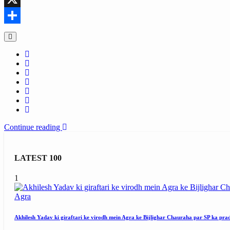
X
Share
Continue reading
LATEST 100
1
Agra
Akhilesh Yadav ki giraftari ke virodh mein Agra ke Bijlighar Chauraha par SP ka pra