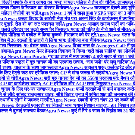
िल्ली धमाके के बाद आगरा का ‘पप्पू’ घायल; पुलिस ने तेज की चेकिंग, ताजमहल
ेशनल फिल्म फेस्टिवल का पोस्टर विमोचन
Agra News: ताजमहल देखने आए टूरिस्ट स
 महिला जेसीबी पर चढ़ी
Agra News: 1 वर्ष में खड़ा हुआ VSPS स्कूल का 3 मंजिला
 News: कब्जा विवाद के आरोपी नेता मंच पर! अरुण सिंह के कार्यक्रम में उपस्
र पर पुताई, रोड शो का रूट फाइनल नहीं
Agra News: आज़ाद समाज पार्टी का ‘पाँव-प
लते ट्रैक्टर पर चढ़ते समय पैर फिसला; युवक की पहिए के नीचे आने से मौत
Agra
 पीड़िता से वकील ने किया दुष्कर्म; गिरफ्तार को पैर टूटे
Agra News: गलत गेट
प में 26 स्कूलों के छात्रों ने लिया भाग; डीपीएस बना चैंपियन
Agra News: जनरल क
ाला गिरफ्तार; 99 बंडल जब्त
Agra News: विभव नगर के Avengers Café में हुक्
 हंगामा
Agra News: मेयर हेमलता दिवाकर ने किया ‘श्री खंडा साहिब’ का लोकार्
ra News Guru Purab: गुरु का ताल में भव्य उत्सव; 4 बजे सुबह से रात 1 ब
 पब्लिक स्कूल में गुरु नानक जी का प्रकाश उत्सव, ‘नाम जपो’ पर लघु नाटिका
Ag
की शपथ; चालान के साथ जागरूकता
Agra News: सहालग शुरू; कलेक्ट्रेट और हाई
लिए मेट्रो रूट पर ट्रैफिक प्लान; CP ने मांगा जनता से सहयोग
Agra News: बरौल
ियों से चोरी
Agra News: श्री गुरु नानक देव जी का 556वां प्रकाश पर्व; मैथन और सदर
P का कार्यक्षेत्र बदला; ACP ट्रैफिक और ACP छत्ता नियुक्त
Agra News: देव
चुनाव के लिए घर-घर सत्यापन
Agra News: फर्जी दस्तावेजों से फर्म बनाकर करोड़ो
ो से लौटे सांसद राजकुमार चाहर, सीधे बिहार चुनाव में अमित शाह की जनसभा की तैय
स्थानीय लोगों में जमकर मारपीट
Agra News: छावनी बंगला नंबर 23 पर कब्जे की 
News: देवउठनी एकादशी पर निकली भव्य ‘श्याम निशान यात्रा’, 501 निशान हु
श्नर ने बुलाई समन्वय बैठक
Agra News: कुएं में गिरे 6 साल के रिहांश का 31 घं