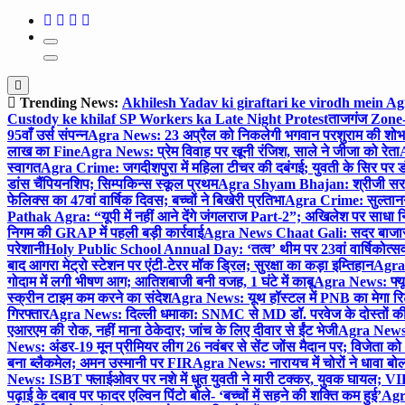
Trending News:
Akhilesh Yadav ki giraftari ke virodh mein A
Custody ke khilaf SP Workers ka Late Night Protest
ताजगंज Zone-2 
95वाँ उर्स संपन्न
Agra News: 23 अप्रैल को निकलेगी भगवान परशुराम की शोभा
लाख का Fine
Agra News: प्रेम विवाह पर खूनी रंजिश, साले ने जीजा को रेता
A
स्वागत
Agra Crime: जगदीशपुरा में महिला टीचर की दबंगई; युवती के सिर पर ड
डांस चैंपियनशिप; सिम्पकिन्स स्कूल प्रथम
Agra Shyam Bhajan: श्रीजी सरकार
फेलिक्स का 47वां वार्षिक दिवस; बच्चों ने बिखेरी प्रतिभा
Agra Crime: सुल्तानगंज 
Pathak Agra: “यूपी में नहीं आने देंगे जंगलराज Part-2”; अखिलेश पर साधा 
निगम की GRAP में पहली बड़ी कार्रवाई
Agra News Chaat Gali: सदर बाजार मे
परेशानी
Holy Public School Annual Day: ‘तत्व’ थीम पर 23वां वार्षिकोत्सव;
बाद आगरा मेट्रो स्टेशन पर एंटी-टेरर मॉक ड्रिल; सुरक्षा का कड़ा इम्तिहान
Agra 
गोदाम में लगी भीषण आग; आतिशबाजी बनी वजह, 1 घंटे में काबू
Agra News: फ्यूच
स्क्रीन टाइम कम करने का संदेश
Agra News: यूथ हॉस्टल में PNB का मेगा रि
गिरफ्तार
Agra News: दिल्ली धमाका: SNMC से MD डॉ. परवेज के दोस्तों की 
एआरएम की रोक, नहीं माना ठेकेदार; जांच के लिए दीवार से ईंट भेजी
Agra News: 
News: अंडर-19 मून प्रीमियर लीग 26 नवंबर से सेंट जोंस मैदान पर; विजेता क
बना ब्लैकमेल; अमन उस्मानी पर FIR
Agra News: नारायच में चोरों ने धावा बोल
News: ISBT फ्लाईओवर पर नशे में धुत युवती ने मारी टक्कर, युवक घायल; VIP
पढ़ाई के दबाव पर फादर एल्विन पिंटो बोले- ‘बच्चों में सहने की शक्ति कम हुई’
Agra