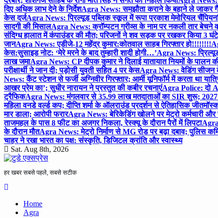
दरबार; शीशगंज साहिब के रागी मीत सिंह ने संगत को निहाल किया
Agra News: च
दिए अधिक लाभ देने के निर्देश
Agra News: समझौता कराने के बहाने ले जाकर गैंगरेप
केस दर्ज
Agra News: प्रिल्यूड पब्लिक स्कूल में रूपा प्रकाश मेमोरियल चैंपियनशि
सादगी की मिसाल
Agra News: क्रॉम्पटन ग्रीव्स के नाम पर नकली तार बेचने व
संदिग्ध हालात में कंपाउंडर की मौत; परिजनों ने शव सड़क पर रखकर किया 3 घंटे
जान
Agra News: एडीजे-12 महेंद्र कुमार:कोतवाल साहब गिरफ्तार हो!!!!!!!!
Ag
केस:सुसाइड नोट: ‘मेरे मरने के बाद तुम्हारी शादी होगी…’
Agra News: प्रिल्यूड
लाख जमा
Agra News: CP दीपक कुमार ने दिलाई यातायात नियमों के पालन 
परीक्षार्थी ने जान दी; पड़ोसी युवती सहित 4 पर केस
Agra News: वेडिंग सीजन के 
News: कैंट स्टेशन से फर्जी अग्निवीर गिरफ्तार; आर्मी यूनिफॉर्म में करता था यात्र
आखर प्रेम का’; सुधीर नारायन ने प्रस्तुत की कबीर रचनाएं
Agra Police: दो AC
ट्रैफिक
Agra News: मंगलवार से 35.99 लाख मतदाताओं का SIR शुरू; 2027 
महिला वनडे वर्ल्ड कप; दीप्ति शर्मा के ऑलराउंड प्रदर्शन से ऐतिहासिक जीत
मॉस्क
मार डाला; आरोपी फरार
Agra News: बेरिकेडिंग खोलने पर मेट्रो कर्मचारी और 
ताजमहल के पास 8 फीट का अजगर निकला, रेस्क्यू के दौरान पैरों में लिपटा
Agra 
के दौरान मौत
Agra News: मेट्रो निर्माण से MG रोड पर बढ़ा दबाव; पुलिस कमि
चाहर ने रखा भारत का पक्ष: संस्कृति, डिजिटल क्रांति और स्वास्थ्य
Sat. Aug 8th, 2026
हर खबर सबसे पहले, सबसे सटीक
Home
Agra