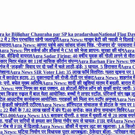
gra ke Bijlighar Chauraha par SP ka pradarshan
National Flag Day
में 2 दिन प्रभावित रहेगी जलापूर्ति
Agra News: मासूम बेटी की गवाही ने दिलाई 
यात्रा
Agra News: आगरा पहुंचे आप सांसद संजय सिंह, ‘रोजगार दो’ पदयात्रा के
gra News: गिग वर्कर्स और हॉकर्स ने CM को भेजा ज्ञापन; सुरक्षा की मांग
Agra P
ंडा, वीडियो वायरल
Agra Sadar Firing: 40 वर्षीय युवक की गोली लगने से मौत; 
 मित्र मंडल का 11वां मासिक कीर्तन संपन्न
Agra Barhan Fire News: एत्मा
में ‘लड़की’ विवाद पर दो पक्षों में चले लाठी-डंडे; 3 घायल, 5 हिरासत में
Agra Cri
निशाना
Agra News SIR Voter List: 35 लाख फॉर्म वितरित; गलत सूचना पर 1
ं काउंटर हटाए, 25 दुकानदारों की रोजी-रोटी पर संकट
Agra News: शाहगंज में
 प्रो. बघेल मुख्य अतिथि
Agra News: शादी की खुशियां मातम में बदली, बारात में 
News: नगर निगम का बड़ा एक्शन, 48 होटलों-मैरिज लॉन को कुर्की वारंट जारी; 5
र किड्स स्कूल में बाल मेला आयोजित; बच्चों ने लगाए स्टॉल, परिजनों संग खूब ल
टेल आउटरीच कार्यक्रम आयोजित; ग्राहकों को मिला वन-स्टॉप अनुभव
Agra News:
कुंडली खंगालेगी एटीएस
Agra News: हॉस्पिटल संचालक से होटल के नाम पर 1.17
22 बैंकों के 7.82 लाख खातों में डंप ₹240 करोड़; कल होगा समाधान शिविर
Agra
ो ₹31,000
Agra News: IAS बताकर दोस्ती, 8 साल में युवती-मां से 20 लाख रुपये
ा, गार्डों पर सरियों से हमला कर किया गंभीर रूप से घायल; FIR दर्ज
Agra News: व
 रौब से FIR में ढिलाई!
Agra News: डौकी में सुनार लूट का खुलासा; 1.6 किलो 
 News: घटिया निर्माण पर विधायक पुत्र आगबबूला; ठेकेदार बोला- ‘परिवहन म