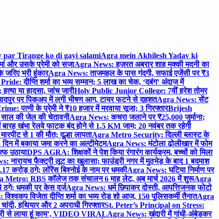
 par Tirange ko di gayi salami
Agra mein Akhilesh Yadav ki
मां और उसके प्रेमी को सजा
Agra News: हज़रत अबरार शाह मक्की मदनी का
 जरिए भरी हुंकार
Agra News: ताजमहल के पास गंदगी, सफाई एजेंसी पर ₹3
ride: दीप्ति शर्मा का भव्य सम्मान; 5 लाख का चेक, ‘दबंग’ अंदाज में
हत्या या हादसा, जांच जारी
Holy Public Junior College: 7वीं हरेश तोमर
दपुर पर पिकअप में लगी भीषण आग, टायर फटने से दहशत
Agra News: सेंट
me: पत्नी के प्रेमी ने ₹10 हजार में मरवाया सूजा; 3 गिरफ्तार
Brijesh
 साल की जेल की चेतावनी
Agra News: कचरा जलाने पर ₹25,000 जुर्माना;
 बारह खंभा रेलवे फाटक बंद होने से 1.5 KM जाम; 20 नवंबर तक रहेगी
मारपीट से 1 की मौत; दूल्हा लापता
Agra Metro Security: दिल्ली ब्लास्ट के
 दिन में बकाया जमा करने का अल्टीमेटम
Agra News: मंटोला ढोलीखार में फोम
ुत्फ उठाया
DPS AGRA: शिक्षकों ने पेश किया रंगारंग कार्यक्रम, बच्चों को मिला
 नारायच फैक्ट्री लूट का खुलासा; फाउंड्री नगर में मुठभेड़ के बाद 1 बदमाश
 करोड़ ठगे; लॉरेंस बिश्नोई के नाम पर धमकी
Agra News: घटिया निर्माण पर
 Metro: RBS कॉलेज तक संचालन 6 माह लेट, अब मार्च 2026 में शुरू
Agra
 ठगे; धमकी पर केस दर्ज
Agra News: धर्म छिपाकर दोस्ती, आपत्तिजनक फोटो
िश्वकप विजेता दीप्ति शर्मा का भव्य रोड शो आज, 150 पुलिसकर्मी तैनात
Agra
चांदी, हथियार और 2 अपराधी गिरफ्तार
St. Peter’s Principal on Stress:
ंत्री से लाया हूं काम’, VIDEO VIRAL
Agra News: खंदारी में गांधी-अंबेडकर