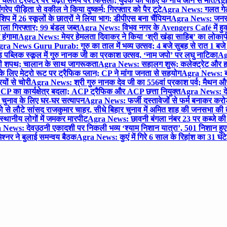
लते ट्रैक्टर पर चढ़ते समय पैर फिसला; युवक की पहिए के नीचे आने से मौत
Agra
 पीड़िता से वकील ने किया दुष्कर्म; गिरफ्तार को पैर टूटे
Agra News: गलत गेट
प में 26 स्कूलों के छात्रों ने लिया भाग; डीपीएस बना चैंपियन
Agra News: जनरल क
ाला गिरफ्तार; 99 बंडल जब्त
Agra News: विभव नगर के Avengers Café में हुक्
 हंगामा
Agra News: मेयर हेमलता दिवाकर ने किया ‘श्री खंडा साहिब’ का लोकार्
ra News Guru Purab: गुरु का ताल में भव्य उत्सव; 4 बजे सुबह से रात 1 ब
 पब्लिक स्कूल में गुरु नानक जी का प्रकाश उत्सव, ‘नाम जपो’ पर लघु नाटिका
Ag
की शपथ; चालान के साथ जागरूकता
Agra News: सहालग शुरू; कलेक्ट्रेट और हाई
लिए मेट्रो रूट पर ट्रैफिक प्लान; CP ने मांगा जनता से सहयोग
Agra News: बरौल
ियों से चोरी
Agra News: श्री गुरु नानक देव जी का 556वां प्रकाश पर्व; मैथन और सदर
P का कार्यक्षेत्र बदला; ACP ट्रैफिक और ACP छत्ता नियुक्त
Agra News: देव
चुनाव के लिए घर-घर सत्यापन
Agra News: फर्जी दस्तावेजों से फर्म बनाकर करोड़ो
ो से लौटे सांसद राजकुमार चाहर, सीधे बिहार चुनाव में अमित शाह की जनसभा की तैय
स्थानीय लोगों में जमकर मारपीट
Agra News: छावनी बंगला नंबर 23 पर कब्जे की 
News: देवउठनी एकादशी पर निकली भव्य ‘श्याम निशान यात्रा’, 501 निशान हु
श्नर ने बुलाई समन्वय बैठक
Agra News: कुएं में गिरे 6 साल के रिहांश का 31 घं