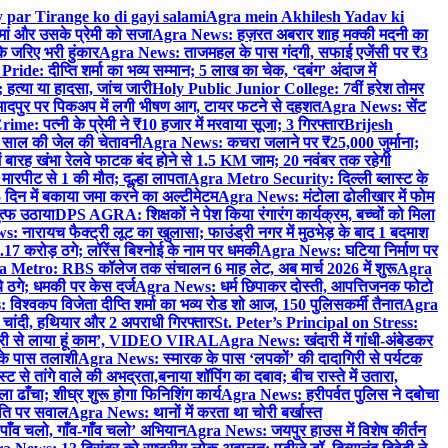
 par Tirange ko di gayi salami
Agra mein Akhilesh Yadav ki
मां और उसके प्रेमी को सजा
Agra News: हज़रत अबरार शाह मक्की मदनी का
 जरिए भरी हुंकार
Agra News: ताजमहल के पास गंदगी, सफाई एजेंसी पर ₹3
ride: दीप्ति शर्मा का भव्य सम्मान; 5 लाख का चेक, ‘दबंग’ अंदाज में
हत्या या हादसा, जांच जारी
Holy Public Junior College: 7वीं हरेश तोमर
दपुर पर पिकअप में लगी भीषण आग, टायर फटने से दहशत
Agra News: सेंट
me: पत्नी के प्रेमी ने ₹10 हजार में मरवाया सूजा; 3 गिरफ्तार
Brijesh
 साल की जेल की चेतावनी
Agra News: कचरा जलाने पर ₹25,000 जुर्माना;
 बारह खंभा रेलवे फाटक बंद होने से 1.5 KM जाम; 20 नवंबर तक रहेगी
मारपीट से 1 की मौत; दूल्हा लापता
Agra Metro Security: दिल्ली ब्लास्ट के
 दिन में बकाया जमा करने का अल्टीमेटम
Agra News: मंटोला ढोलीखार में फोम
ुत्फ उठाया
DPS AGRA: शिक्षकों ने पेश किया रंगारंग कार्यक्रम, बच्चों को मिला
 नारायच फैक्ट्री लूट का खुलासा; फाउंड्री नगर में मुठभेड़ के बाद 1 बदमाश
 करोड़ ठगे; लॉरेंस बिश्नोई के नाम पर धमकी
Agra News: घटिया निर्माण पर
 Metro: RBS कॉलेज तक संचालन 6 माह लेट, अब मार्च 2026 में शुरू
Agra
 ठगे; धमकी पर केस दर्ज
Agra News: धर्म छिपाकर दोस्ती, आपत्तिजनक फोटो
िश्वकप विजेता दीप्ति शर्मा का भव्य रोड शो आज, 150 पुलिसकर्मी तैनात
Agra
चांदी, हथियार और 2 अपराधी गिरफ्तार
St. Peter’s Principal on Stress:
ंत्री से लाया हूं काम’, VIDEO VIRAL
Agra News: खंदारी में गांधी-अंबेडकर
 के पास तलाशी
Agra News: स्मारक के पास ‘लपकों’ की दादागिरी से पर्यटक
े तांगे वाले की अभद्रता,बनाया शॉपिंग का दबाव; बीच रास्ते में उतारा,
 ढाँचा; शीघ्र शुरू होगा फिनिशिंग कार्य
Agra News: हरीपर्वत पुलिस ने दबोचा
थिति पर सवाल
Agra News: थानों में करता था चोरी बर्खास्त
ाँव चलो, गाँव-गाँव चलो’ अभियान
Agra News: जयपुर हाउस में विशेष कीर्तन