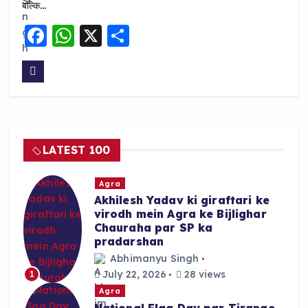
बल्कि…
F
W
X
S
a
h
h
c
a
a
e
ts
re
b
A
o
p
LATEST 100
o
p
k
Agra
Akhilesh Yadav ki giraftari ke
virodh mein Agra ke Bijlighar
Chauraha par SP ka
pradarshan
Abhimanyu Singh
July 22, 2026
28 views
1
Agra
National Flag Day par Tirange