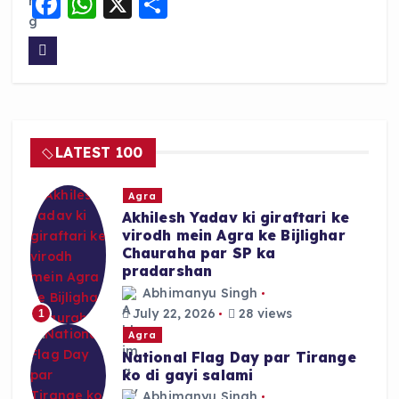
F
W
X
S
a
h
h
c
a
a
e
ts
re
b
A
o
p
LATEST 100
o
p
k
Agra
Akhilesh Yadav ki giraftari ke
virodh mein Agra ke Bijlighar
Chauraha par SP ka
pradarshan
Abhimanyu Singh
July 22, 2026
28 views
1
Agra
National Flag Day par Tirange
ko di gayi salami
Abhimanyu Singh