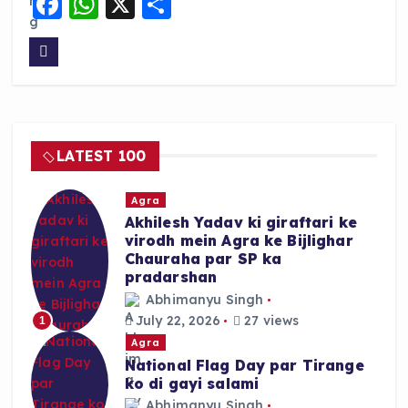
F
W
X
S
a
h
h
c
a
a
e
ts
re
b
A
o
p
LATEST 100
o
p
k
Agra
Akhilesh Yadav ki giraftari ke
virodh mein Agra ke Bijlighar
Chauraha par SP ka
pradarshan
Abhimanyu Singh
July 22, 2026
27 views
1
Agra
National Flag Day par Tirange
ko di gayi salami
Abhimanyu Singh