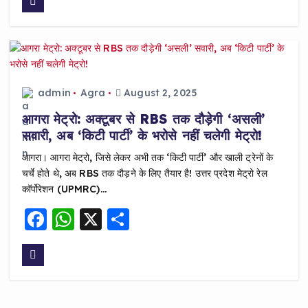
c
a
a
e
ts
re
b
A
o
p
o
p
admin
Agra
August 2, 2025
k
आगरा मेट्रो: अक्टूबर से RBS तक दौड़ेगी ‘असली’
सवारी, अब ‘किटी पार्टी’ के भरोसे नहीं चलेगी मेट्रो!
आगरा। आगरा मेट्रो, जिसे लेकर अभी तक ‘किटी पार्टी’ और खाली ट्रेनों के
चर्चे होते थे, अब RBS तक दौड़ने के लिए तैयार है! उत्तर प्रदेश मेट्रो रेल
कॉर्पोरेशन (UPMRC)…
F
W
X
S
a
h
h
c
a
a
e
ts
re
b
A