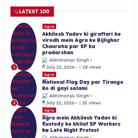
o
p
LATEST 100
o
p
k
Agra
Akhilesh Yadav ki giraftari ke
virodh mein Agra ke Bijlighar
Chauraha par SP ka
pradarshan
Abhimanyu Singh
July 22, 2026
28 views
1
Agra
National Flag Day par Tirange
ko di gayi salami
Abhimanyu Singh
July 22, 2026
32 views
2
Agra
Agra mein Akhilesh Yadav ki
Custody ke khilaf SP Workers
ka Late Night Protest
Abhimanyu Singh