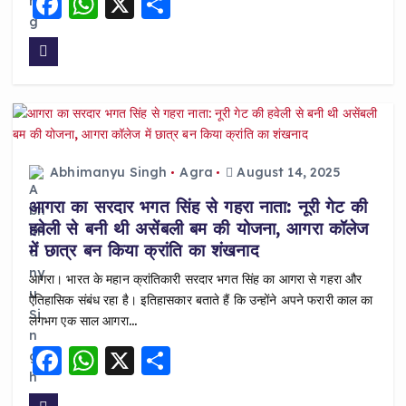
F
W
X
S
a
h
h
c
a
a
e
ts
re
b
A
o
p
o
p
Abhimanyu Singh
Agra
August 14, 2025
k
आगरा का सरदार भगत सिंह से गहरा नाता: नूरी गेट की
हवेली से बनी थी असेंबली बम की योजना, आगरा कॉलेज
में छात्र बन किया क्रांति का शंखनाद
आगरा। भारत के महान क्रांतिकारी सरदार भगत सिंह का आगरा से गहरा और
ऐतिहासिक संबंध रहा है। इतिहासकार बताते हैं कि उन्होंने अपने फरारी काल का
लगभग एक साल आगरा…
F
W
X
S
a
h
h