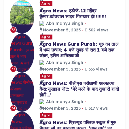
Agra
Agra News: एडीजे-12 महेंद्र
कुमार:कोतवाल साहब गिरफ्तार हो!!!!!!!!
Abhimanyu Singh
November 5, 2025
302 views
72
Agra
Agra News Guru Purab: गुरु का ताल
में भव्य उत्सव; 4 बजे सुबह से रात 1 बजे तक
संगत, हरित आतिशबाजी
Abhimanyu Singh
November 5, 2025
333 views
73
Agra
Agra News: पीसीएस परीक्षार्थी आत्महत्या
केस:सुसाइड नोट: ‘मेरे मरने के बाद तुम्हारी शादी
होगी…’
Abhimanyu Singh
November 5, 2025
317 views
74
Agra
Agra News: प्रिल्यूड पब्लिक स्कूल में गुरु
नानक जी का प्रकाश उत्सव, ‘नाम जपो’ पर