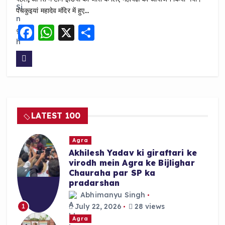
पंचकुइयां महादेव मंदिर में हुए…
F
W
X
S
a
h
h
c
a
a
e
ts
re
b
A
o
p
LATEST 100
o
p
k
Agra
Akhilesh Yadav ki giraftari ke
virodh mein Agra ke Bijlighar
Chauraha par SP ka
pradarshan
Abhimanyu Singh
July 22, 2026
28 views
1
Agra