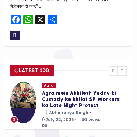
मिलीभगत से नकली…
F
W
X
S
a
h
h
c
a
a
e
ts
re
b
A
o
p
LATEST 100
o
p
k
Agra
Agra mein Akhilesh Yadav ki
Custody ke khilaf SP Workers
ka Late Night Protest
Abhimanyu Singh
July 22, 2026
30 views
3