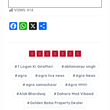
VIEWS:
618
F
W
X
S
a
h
h
c
a
a
e
ts
re
b
A
o
p
7 Logon Ki Giraftari
abhimanyu singh
o
p
agra
agra live news
Agra News
k
agra samachaar
Agra समाचार
Alok Bhardwaj
Dahara Mod Vibaad
Golden Baba Property Dealer