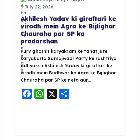
g
July 22, 2026
a
Akhilesh Yadav ki giraftari ke
virodh mein Agra ke Bijlighar
t
Chauraha par SP ka
pradarshan
i
Purv ghoshit karyakram ke tahat jute
karyakarta Samajwadi Party ke rashtriya
o
adhyaksh Akhilesh Yadav ki giraftari ke
virodh mein Budhwar ko Agra ke Bijlighar
n
Chauraha par SP ke neta aur…
F
W
X
S
a
h
h
c
a
a
e
ts
re
b
A