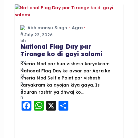
o
p
o
p
k
Abhimanyu Singh
Agra
July 22, 2026
National Flag Day par
Tirange ko di gayi salami
Kheria Mod par hua vishesh karyakram
National Flag Day ke avsar par Agra ke
Kheria Mod Selfie Point par vishesh
karyakram ka ayojan kiya gaya. Is
dauran rashtriya dhwaj ko…
F
W
X
S
a
h
h
c
a
a
e
ts
re