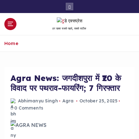
S
k
i
p
हर खबर सबसे पहले, सबसे सटीक
t
o
Home
c
o
n
t
e
Agra News: जगदीशपुरा में ₹20 के
n
विवाद पर पथराव-फायरिंग; 7 गिरफ्तार
t
Abhimanyu Singh
Agra
October 25, 2025
0 Comments