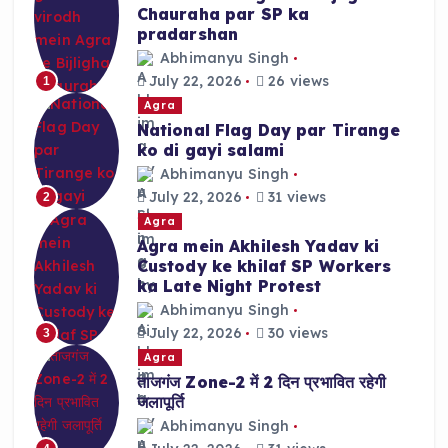
Chauraha par SP ka
pradarshan
Abhimanyu Singh
July 22, 2026
26 views
1
Agra
National Flag Day par Tirange
ko di gayi salami
Abhimanyu Singh
July 22, 2026
31 views
2
Agra
Agra mein Akhilesh Yadav ki
Custody ke khilaf SP Workers
ka Late Night Protest
Abhimanyu Singh
July 22, 2026
30 views
3
Agra
ताजगंज Zone-2 में 2 दिन प्रभावित रहेगी
जलापूर्ति
Abhimanyu Singh