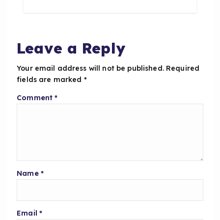
b
A
o
p
o
p
Leave a Reply
k
Your email address will not be published.
Required
fields are marked
*
Comment
*
Name
*
Email
*