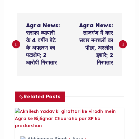
P
Agra News:
Agra News:
o
सराफा व्यापारी
ताजगंज में कार
के 4 वर्षीय बेटे
सवार मनचलों का
s
के अपहरण का
पीछा, अश्लील
पटाक्षेप; 2
इशारे; 2
t
आरोपी गिरफ्तार
गिरफ्तार
n
a
Related Posts
v
i
Abhimanyu Singh
Agra