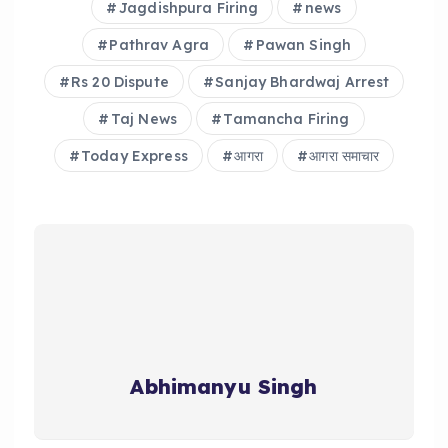
Jagdishpura Firing
news
Pathrav Agra
Pawan Singh
Rs 20 Dispute
Sanjay Bhardwaj Arrest
Taj News
Tamancha Firing
Today Express
आगरा
आगरा समाचार
Abhimanyu Singh