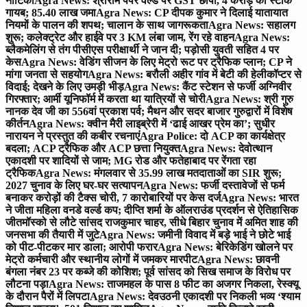
नाटिका
Agra News: श्रीराम पेपर वर्ल्ड पर GST छापा, 4 करोड़ का स्टॉक
गायब; 85.40 लाख जमा
Agra News: CP दीपक कुमार ने दिलाई यातायात
नियमों के पालन की शपथ; चालान के साथ जागरूकता
Agra News: सहालग
शुरू; कलेक्ट्रेट और हाईवे पर 3 KM लंबा जाम, रेंग रहे वाहन
Agra News:
ब्लैकमेलिंग से तंग पीसीएस परीक्षार्थी ने जान दी; पड़ोसी युवती सहित 4 पर
केस
Agra News: वेडिंग सीजन के लिए मेट्रो रूट पर ट्रैफिक प्लान; CP ने
मांगा जनता से सहयोग
Agra News: बरौली अहीर गांव में बेटी की हेलीकॉप्टर से
विदाई; देखने के लिए उमड़ी भीड़
Agra News: कैंट स्टेशन से फर्जी अग्निवीर
गिरफ्तार; आर्मी यूनिफॉर्म में करता था यात्रियों से चोरी
Agra News: श्री गुरु
नानक देव जी का 556वां प्रकाश पर्व; मैथन और सदर बाजार गुरुद्वारों में विशेष
कीर्तन
Agra News: क्वीन मैरी लाइब्रेरी में ‘ढाई आखर प्रेम का’; सुधीर
नारायन ने प्रस्तुत की कबीर रचनाएं
Agra Police: दो ACP का कार्यक्षेत्र
बदला; ACP ट्रैफिक और ACP छत्ता नियुक्त
Agra News: देवोत्थान
एकादशी पर शादियों से जाम; MG रोड और फतेहाबाद पर रेंगता रहा
ट्रैफिक
Agra News: मंगलवार से 35.99 लाख मतदाताओं का SIR शुरू;
2027 चुनाव के लिए घर-घर सत्यापन
Agra News: फर्जी दस्तावेजों से फर्म
बनाकर करोड़ों की टैक्स चोरी, 7 कारोबारियों पर केस दर्ज
Agra News: भारत
ने जीता महिला वनडे वर्ल्ड कप; दीप्ति शर्मा के ऑलराउंड प्रदर्शन से ऐतिहासिक
जीत
मॉस्को से लौटे सांसद राजकुमार चाहर, सीधे बिहार चुनाव में अमित शाह की
जनसभा की तैयारी में जुटे
Agra News: जमीनी विवाद में बड़े भाई ने छोटे भाई
को पीट-पीटकर मार डाला; आरोपी फरार
Agra News: बेरिकेडिंग खोलने पर
मेट्रो कर्मचारी और स्थानीय लोगों में जमकर मारपीट
Agra News: छावनी
बंगला नंबर 23 पर कब्जे की कोशिश; पूर्व सांसद को सिख समाज के विरोध पर
लौटना पड़ा
Agra News: ताजमहल के पास 8 फीट का अजगर निकला, रेस्क्यू
के दौरान पैरों में लिपटा
Agra News: देवउठनी एकादशी पर निकली भव्य ‘श्याम