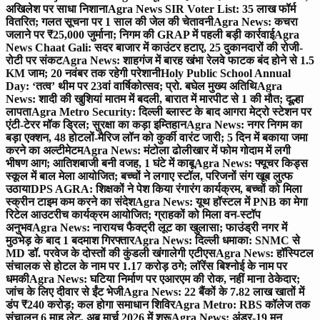
अखिलेश पर साधा निशाना
Agra News SIR Voter List: 35 लाख फॉर्म
वितरित; गलत सूचना पर 1 साल की जेल की चेतावनी
Agra News: कचरा
जलाने पर ₹25,000 जुर्माना; निगम की GRAP में पहली बड़ी कार्रवाई
Agra
News Chaat Gali: सदर बाजार में काउंटर हटाए, 25 दुकानदारों की रोजी-
रोटी पर संकट
Agra News: शाहगंज में बारह खंभा रेलवे फाटक बंद होने से 1.5
KM जाम; 20 नवंबर तक रहेगी परेशानी
Holy Public School Annual
Day: ‘तत्व’ थीम पर 23वां वार्षिकोत्सव; प्रो. बघेल मुख्य अतिथि
Agra
News: शादी की खुशियां मातम में बदली, बारात में मारपीट से 1 की मौत; दूल्हा
लापता
Agra Metro Security: दिल्ली ब्लास्ट के बाद आगरा मेट्रो स्टेशन पर
एंटी-टेरर मॉक ड्रिल; सुरक्षा का कड़ा इम्तिहान
Agra News: नगर निगम का
बड़ा एक्शन, 48 होटलों-मैरिज लॉन को कुर्की वारंट जारी; 5 दिन में बकाया जमा
करने का अल्टीमेटम
Agra News: मंटोला ढोलीखार में फोम गोदाम में लगी
भीषण आग; आतिशबाजी बनी वजह, 1 घंटे में काबू
Agra News: फ्यूचर किड्स
स्कूल में बाल मेला आयोजित; बच्चों ने लगाए स्टॉल, परिजनों संग खूब लुत्फ
उठाया
DPS AGRA: शिक्षकों ने पेश किया रंगारंग कार्यक्रम, बच्चों को मिला
स्क्रीन टाइम कम करने का संदेश
Agra News: यूथ हॉस्टल में PNB का मेगा
रिटेल आउटरीच कार्यक्रम आयोजित; ग्राहकों को मिला वन-स्टॉप
अनुभव
Agra News: नारायच फैक्ट्री लूट का खुलासा; फाउंड्री नगर में
मुठभेड़ के बाद 1 बदमाश गिरफ्तार
Agra News: दिल्ली धमाका: SNMC से
MD डॉ. परवेज के दोस्तों की कुंडली खंगालेगी एटीएस
Agra News: हॉस्पिटल
संचालक से होटल के नाम पर 1.17 करोड़ ठगे; लॉरेंस बिश्नोई के नाम पर
धमकी
Agra News: घटिया निर्माण पर एआरएम की रोक, नहीं माना ठेकेदार;
जांच के लिए दीवार से ईंट भेजी
Agra News: 22 बैंकों के 7.82 लाख खातों में
डंप ₹240 करोड़; कल होगा समाधान शिविर
Agra Metro: RBS कॉलेज तक
संचालन 6 माह लेट, अब मार्च 2026 में शुरू
Agra News: अंडर-19 मून