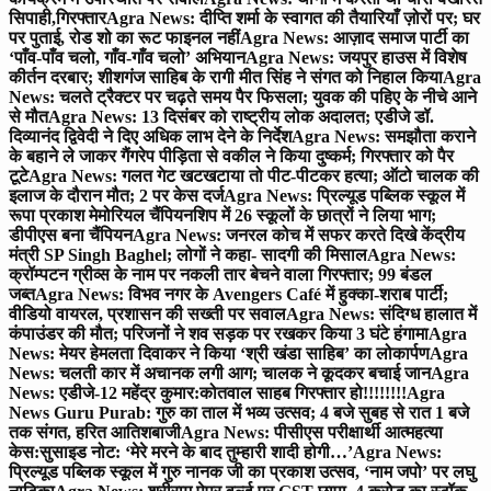
सिपाही,गिरफ्तार
Agra News: दीप्ति शर्मा के स्वागत की तैयारियाँ ज़ोरों पर; घर
पर पुताई, रोड शो का रूट फाइनल नहीं
Agra News: आज़ाद समाज पार्टी का
‘पाँव-पाँव चलो, गाँव-गाँव चलो’ अभियान
Agra News: जयपुर हाउस में विशेष
कीर्तन दरबार; शीशगंज साहिब के रागी मीत सिंह ने संगत को निहाल किया
Agra
News: चलते ट्रैक्टर पर चढ़ते समय पैर फिसला; युवक की पहिए के नीचे आने
से मौत
Agra News: 13 दिसंबर को राष्ट्रीय लोक अदालत; एडीजे डॉ.
दिव्यानंद द्विवेदी ने दिए अधिक लाभ देने के निर्देश
Agra News: समझौता कराने
के बहाने ले जाकर गैंगरेप पीड़िता से वकील ने किया दुष्कर्म; गिरफ्तार को पैर
टूटे
Agra News: गलत गेट खटखटाया तो पीट-पीटकर हत्या; ऑटो चालक की
इलाज के दौरान मौत; 2 पर केस दर्ज
Agra News: प्रिल्यूड पब्लिक स्कूल में
रूपा प्रकाश मेमोरियल चैंपियनशिप में 26 स्कूलों के छात्रों ने लिया भाग;
डीपीएस बना चैंपियन
Agra News: जनरल कोच में सफर करते दिखे केंद्रीय
मंत्री SP Singh Baghel; लोगों ने कहा- सादगी की मिसाल
Agra News:
क्रॉम्पटन ग्रीव्स के नाम पर नकली तार बेचने वाला गिरफ्तार; 99 बंडल
जब्त
Agra News: विभव नगर के Avengers Café में हुक्का-शराब पार्टी;
वीडियो वायरल, प्रशासन की सख्ती पर सवाल
Agra News: संदिग्ध हालात में
कंपाउंडर की मौत; परिजनों ने शव सड़क पर रखकर किया 3 घंटे हंगामा
Agra
News: मेयर हेमलता दिवाकर ने किया ‘श्री खंडा साहिब’ का लोकार्पण
Agra
News: चलती कार में अचानक लगी आग; चालक ने कूदकर बचाई जान
Agra
News: एडीजे-12 महेंद्र कुमार:कोतवाल साहब गिरफ्तार हो!!!!!!!!
Agra
News Guru Purab: गुरु का ताल में भव्य उत्सव; 4 बजे सुबह से रात 1 बजे
तक संगत, हरित आतिशबाजी
Agra News: पीसीएस परीक्षार्थी आत्महत्या
केस:सुसाइड नोट: ‘मेरे मरने के बाद तुम्हारी शादी होगी…’
Agra News:
प्रिल्यूड पब्लिक स्कूल में गुरु नानक जी का प्रकाश उत्सव, ‘नाम जपो’ पर लघु