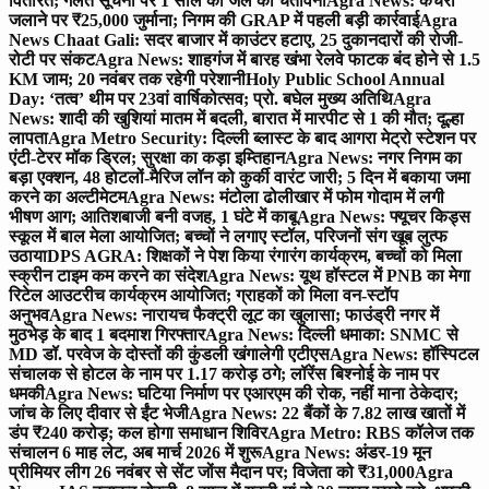
वितरित; गलत सूचना पर 1 साल की जेल की चेतावनी
Agra News: कचरा
जलाने पर ₹25,000 जुर्माना; निगम की GRAP में पहली बड़ी कार्रवाई
Agra
News Chaat Gali: सदर बाजार में काउंटर हटाए, 25 दुकानदारों की रोजी-
रोटी पर संकट
Agra News: शाहगंज में बारह खंभा रेलवे फाटक बंद होने से 1.5
KM जाम; 20 नवंबर तक रहेगी परेशानी
Holy Public School Annual
Day: ‘तत्व’ थीम पर 23वां वार्षिकोत्सव; प्रो. बघेल मुख्य अतिथि
Agra
News: शादी की खुशियां मातम में बदली, बारात में मारपीट से 1 की मौत; दूल्हा
लापता
Agra Metro Security: दिल्ली ब्लास्ट के बाद आगरा मेट्रो स्टेशन पर
एंटी-टेरर मॉक ड्रिल; सुरक्षा का कड़ा इम्तिहान
Agra News: नगर निगम का
बड़ा एक्शन, 48 होटलों-मैरिज लॉन को कुर्की वारंट जारी; 5 दिन में बकाया जमा
करने का अल्टीमेटम
Agra News: मंटोला ढोलीखार में फोम गोदाम में लगी
भीषण आग; आतिशबाजी बनी वजह, 1 घंटे में काबू
Agra News: फ्यूचर किड्स
स्कूल में बाल मेला आयोजित; बच्चों ने लगाए स्टॉल, परिजनों संग खूब लुत्फ
उठाया
DPS AGRA: शिक्षकों ने पेश किया रंगारंग कार्यक्रम, बच्चों को मिला
स्क्रीन टाइम कम करने का संदेश
Agra News: यूथ हॉस्टल में PNB का मेगा
रिटेल आउटरीच कार्यक्रम आयोजित; ग्राहकों को मिला वन-स्टॉप
अनुभव
Agra News: नारायच फैक्ट्री लूट का खुलासा; फाउंड्री नगर में
मुठभेड़ के बाद 1 बदमाश गिरफ्तार
Agra News: दिल्ली धमाका: SNMC से
MD डॉ. परवेज के दोस्तों की कुंडली खंगालेगी एटीएस
Agra News: हॉस्पिटल
संचालक से होटल के नाम पर 1.17 करोड़ ठगे; लॉरेंस बिश्नोई के नाम पर
धमकी
Agra News: घटिया निर्माण पर एआरएम की रोक, नहीं माना ठेकेदार;
जांच के लिए दीवार से ईंट भेजी
Agra News: 22 बैंकों के 7.82 लाख खातों में
डंप ₹240 करोड़; कल होगा समाधान शिविर
Agra Metro: RBS कॉलेज तक
संचालन 6 माह लेट, अब मार्च 2026 में शुरू
Agra News: अंडर-19 मून
प्रीमियर लीग 26 नवंबर से सेंट जोंस मैदान पर; विजेता को ₹31,000
Agra