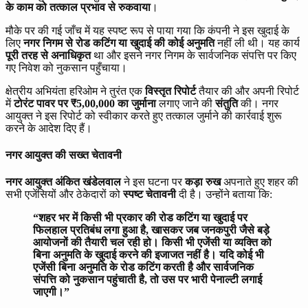
के काम को तत्काल प्रभाव से रुकवाया
।
मौके पर की गई जाँच में यह स्पष्ट रूप से पाया गया कि कंपनी ने इस खुदाई के
लिए
नगर निगम से रोड कटिंग या खुदाई की कोई अनुमति
नहीं ली थी। यह कार्य
पूरी तरह से अनाधिकृत
था और इसने नगर निगम के सार्वजनिक संपत्ति पर किए
गए निवेश को नुकसान पहुँचाया।
क्षेत्रीय अभियंता हरिओम ने तुरंत एक
विस्तृत रिपोर्ट
तैयार की और अपनी रिपोर्ट
में
टोरंट पावर पर ₹5,00,000 का जुर्माना
लगाए जाने की
संतुति
की। नगर
आयुक्त ने इस रिपोर्ट को स्वीकार करते हुए तत्काल जुर्माने की कार्रवाई शुरू
करने के आदेश दिए हैं।
नगर आयुक्त की सख्त चेतावनी
नगर आयुक्त अंकित खंडेलवाल
ने इस घटना पर
कड़ा रुख
अपनाते हुए शहर की
सभी एजेंसियों और ठेकेदारों को
स्पष्ट चेतावनी
दी है। उन्होंने बताया कि:
“शहर भर में किसी भी प्रकार की रोड कटिंग या खुदाई पर
फिलहाल प्रतिबंध लगा हुआ है, खासकर जब जनकपुरी जैसे बड़े
आयोजनों की तैयारी चल रही हो। किसी भी एजेंसी या व्यक्ति को
बिना अनुमति के खुदाई करने की इजाजत नहीं है। यदि कोई भी
एजेंसी बिना अनुमति के रोड कटिंग करती है और सार्वजनिक
संपत्ति को नुकसान पहुंचाती है, तो उस पर भारी पेनाल्टी लगाई
जाएगी।”