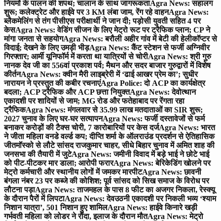
नियमों के पालन की शपथ; चालान के साथ जागरूकता
Agra News: सहालग
शुरू; कलेक्ट्रेट और हाईवे पर 3 KM लंबा जाम, रेंग रहे वाहन
Agra News:
ब्लैकमेलिंग से तंग पीसीएस परीक्षार्थी ने जान दी; पड़ोसी युवती सहित 4 पर
केस
Agra News: वेडिंग सीजन के लिए मेट्रो रूट पर ट्रैफिक प्लान; CP ने
मांगा जनता से सहयोग
Agra News: बरौली अहीर गांव में बेटी की हेलीकॉप्टर से
विदाई; देखने के लिए उमड़ी भीड़
Agra News: कैंट स्टेशन से फर्जी अग्निवीर
गिरफ्तार; आर्मी यूनिफॉर्म में करता था यात्रियों से चोरी
Agra News: श्री गुरु
नानक देव जी का 556वां प्रकाश पर्व; मैथन और सदर बाजार गुरुद्वारों में विशेष
कीर्तन
Agra News: क्वीन मैरी लाइब्रेरी में ‘ढाई आखर प्रेम का’; सुधीर
नारायन ने प्रस्तुत की कबीर रचनाएं
Agra Police: दो ACP का कार्यक्षेत्र
बदला; ACP ट्रैफिक और ACP छत्ता नियुक्त
Agra News: देवोत्थान
एकादशी पर शादियों से जाम; MG रोड और फतेहाबाद पर रेंगता रहा
ट्रैफिक
Agra News: मंगलवार से 35.99 लाख मतदाताओं का SIR शुरू;
2027 चुनाव के लिए घर-घर सत्यापन
Agra News: फर्जी दस्तावेजों से फर्म
बनाकर करोड़ों की टैक्स चोरी, 7 कारोबारियों पर केस दर्ज
Agra News: भारत
ने जीता महिला वनडे वर्ल्ड कप; दीप्ति शर्मा के ऑलराउंड प्रदर्शन से ऐतिहासिक
जीत
मॉस्को से लौटे सांसद राजकुमार चाहर, सीधे बिहार चुनाव में अमित शाह की
जनसभा की तैयारी में जुटे
Agra News: जमीनी विवाद में बड़े भाई ने छोटे भाई
को पीट-पीटकर मार डाला; आरोपी फरार
Agra News: बेरिकेडिंग खोलने पर
मेट्रो कर्मचारी और स्थानीय लोगों में जमकर मारपीट
Agra News: छावनी
बंगला नंबर 23 पर कब्जे की कोशिश; पूर्व सांसद को सिख समाज के विरोध पर
लौटना पड़ा
Agra News: ताजमहल के पास 8 फीट का अजगर निकला, रेस्क्यू
के दौरान पैरों में लिपटा
Agra News: देवउठनी एकादशी पर निकली भव्य ‘श्याम
निशान यात्रा’, 501 निशान हुए शामिल
Agra News: हाईवे किनारे खड़ी
गर्भवती महिला को लोडर ने रौंदा, इलाज के दौरान मौत
Agra News: मेट्रो