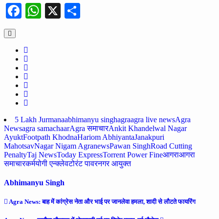
Facebook
WhatsApp
X
Share
5 Lakh Jurmana
abhimanyu singh
agra
agra live news
Agra
News
agra samachaar
Agra समाचार
Ankit Khandelwal Nagar
Ayukt
Footpath Khodna
Hariom Abhiyanta
Janakpuri
Mahotsav
Nagar Nigam Agra
news
Pawan Singh
Road Cutting
Penalty
Taj News
Today Express
Torrent Power Fine
आगरा
आगरा
समाचार
कर्मयोगी एन्क्लेव
टोरंट पावर
नगर आयुक्त
Abhimanyu Singh
Post
Agra News: बाह में कांग्रेस नेता और भाई पर जानलेवा हमला, शादी से लौटते फायरिंग
navigation