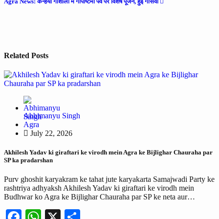
Agra News: कन्हैया गौशाला में गोपाष्टमी पर्व पर विशेष पूजन, हुई गौसेवा
Related Posts
Abhimanyu Singh
Agra
July 22, 2026
Akhilesh Yadav ki giraftari ke virodh mein Agra ke Bijlighar Chauraha par
SP ka pradarshan
Purv ghoshit karyakram ke tahat jute karyakarta Samajwadi Party ke
rashtriya adhyaksh Akhilesh Yadav ki giraftari ke virodh mein
Budhwar ko Agra ke Bijlighar Chauraha par SP ke neta aur…
Facebook
WhatsApp
X
Share