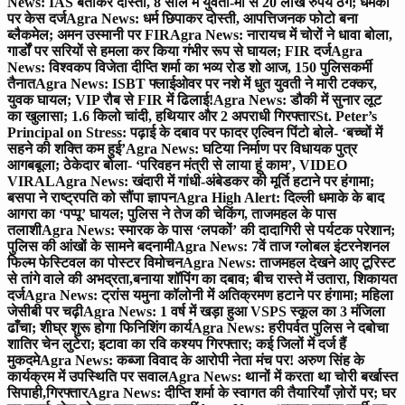
News: IAS बताकर दोस्ती, 8 साल में युवती-मां से 20 लाख रुपये ठगे; धमकी
पर केस दर्ज
Agra News: धर्म छिपाकर दोस्ती, आपत्तिजनक फोटो बना
ब्लैकमेल; अमन उस्मानी पर FIR
Agra News: नारायच में चोरों ने धावा बोला,
गार्डों पर सरियों से हमला कर किया गंभीर रूप से घायल; FIR दर्ज
Agra
News: विश्वकप विजेता दीप्ति शर्मा का भव्य रोड शो आज, 150 पुलिसकर्मी
तैनात
Agra News: ISBT फ्लाईओवर पर नशे में धुत युवती ने मारी टक्कर,
युवक घायल; VIP रौब से FIR में ढिलाई!
Agra News: डौकी में सुनार लूट
का खुलासा; 1.6 किलो चांदी, हथियार और 2 अपराधी गिरफ्तार
St. Peter’s
Principal on Stress: पढ़ाई के दबाव पर फादर एल्विन पिंटो बोले- ‘बच्चों में
सहने की शक्ति कम हुई’
Agra News: घटिया निर्माण पर विधायक पुत्र
आगबबूला; ठेकेदार बोला- ‘परिवहन मंत्री से लाया हूं काम’, VIDEO
VIRAL
Agra News: खंदारी में गांधी-अंबेडकर की मूर्ति हटाने पर हंगामा;
बसपा ने राष्ट्रपति को सौंपा ज्ञापन
Agra High Alert: दिल्ली धमाके के बाद
आगरा का ‘पप्पू’ घायल; पुलिस ने तेज की चेकिंग, ताजमहल के पास
तलाशी
Agra News: स्मारक के पास ‘लपकों’ की दादागिरी से पर्यटक परेशान;
पुलिस की आंखों के सामने बदनामी
Agra News: 7वें ताज ग्लोबल इंटरनेशनल
फिल्म फेस्टिवल का पोस्टर विमोचन
Agra News: ताजमहल देखने आए टूरिस्ट
से तांगे वाले की अभद्रता,बनाया शॉपिंग का दबाव; बीच रास्ते में उतारा, शिकायत
दर्ज
Agra News: ट्रांस यमुना कॉलोनी में अतिक्रमण हटाने पर हंगामा; महिला
जेसीबी पर चढ़ी
Agra News: 1 वर्ष में खड़ा हुआ VSPS स्कूल का 3 मंजिला
ढाँचा; शीघ्र शुरू होगा फिनिशिंग कार्य
Agra News: हरीपर्वत पुलिस ने दबोचा
शातिर चेन लुटेरा; इटावा का रवि कश्यप गिरफ्तार; कई जिलों में दर्ज हैं
मुकदमे
Agra News: कब्जा विवाद के आरोपी नेता मंच पर! अरुण सिंह के
कार्यक्रम में उपस्थिति पर सवाल
Agra News: थानों में करता था चोरी बर्खास्त
सिपाही,गिरफ्तार
Agra News: दीप्ति शर्मा के स्वागत की तैयारियाँ ज़ोरों पर; घर