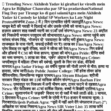
Skip
Trending News:
Akhilesh Yadav ki giraftari ke virodh mein
to
Agra ke Bijlighar Chauraha par SP ka pradarshan
National
content
Flag Day par Tirange ko di gayi salami
Agra mein Akhilesh
Yadav ki Custody ke khilaf SP Workers ka Late Night
Protest
ताजगंज Zone-2 में 2 दिन प्रभावित रहेगी जलापूर्ति
Agra News:
मासूम बेटी की गवाही ने दिलाई मां और उसके प्रेमी को सजा
Agra News:
हज़रत अबरार शाह मक्की मदनी का 95वाँ उर्स संपन्न
Agra News: 23 अप्रैल
को निकलेगी भगवान परशुराम की शोभायात्रा
Agra News: आगरा पहुंचे आप
सांसद संजय सिंह, ‘रोजगार दो’ पदयात्रा के जरिए भरी हुंकार
Agra News:
ताजमहल के पास गंदगी, सफाई एजेंसी पर ₹3 लाख का Fine
Agra News:
प्रेम विवाह पर खूनी रंजिश, साले ने जीजा को रेता
Agra News: गिग वर्कर्स
और हॉकर्स ने CM को भेजा ज्ञापन; सुरक्षा की मांग
Agra Pride: दीप्ति शर्मा
का भव्य सम्मान; 5 लाख का चेक, ‘दबंग’ अंदाज में स्वागत
Agra Crime:
जगदीशपुरा में महिला टीचर की दबंगई; युवती के सिर पर डंडा, वीडियो
वायरल
Agra Sadar Firing: 40 वर्षीय युवक की गोली लगने से मौत; हत्या या
हादसा, जांच जारी
Holy Public Junior College: 7वीं हरेश तोमर डांस
चैंपियनशिप; सिम्पकिन्स स्कूल प्रथम
Agra Shyam Bhajan: श्रीजी
सरकार मित्र मंडल का 11वां मासिक कीर्तन संपन्न
Agra Barhan Fire
News: एत्मादपुर पर पिकअप में लगी भीषण आग, टायर फटने से दहशत
Agra
News: सेंट फेलिक्स का 47वां वार्षिक दिवस; बच्चों ने बिखेरी प्रतिभा
Agra
Crime: सुल्तानगंज में ‘लड़की’ विवाद पर दो पक्षों में चले लाठी-डंडे; 3 घायल,
5 हिरासत में
Agra Crime: पत्नी के प्रेमी ने ₹10 हजार में मरवाया सूजा; 3
गिरफ्तार
Brijesh Pathak Agra: “यूपी में नहीं आने देंगे जंगलराज Part-2”;
अखिलेश पर साधा निशाना
Agra News SIR Voter List: 35 लाख फॉर्म