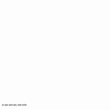
हर खबर सबसे पहले, सबसे सटीक