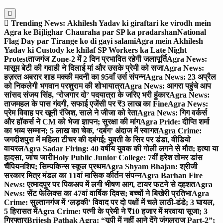
Trending News:
Akhilesh Yadav ki giraftari ke virodh mein
Agra ke Bijlighar Chauraha par SP ka pradarshan
National
Flag Day par Tirange ko di gayi salami
Agra mein Akhilesh
Yadav ki Custody ke khilaf SP Workers ka Late Night
Protest
ताजगंज Zone-2 में 2 दिन प्रभावित रहेगी जलापूर्ति
Agra News:
मासूम बेटी की गवाही ने दिलाई मां और उसके प्रेमी को सजा
Agra News:
हज़रत अबरार शाह मक्की मदनी का 95वाँ उर्स संपन्न
Agra News: 23 अप्रैल
को निकलेगी भगवान परशुराम की शोभायात्रा
Agra News: आगरा पहुंचे आप
सांसद संजय सिंह, ‘रोजगार दो’ पदयात्रा के जरिए भरी हुंकार
Agra News:
ताजमहल के पास गंदगी, सफाई एजेंसी पर ₹3 लाख का Fine
Agra News:
प्रेम विवाह पर खूनी रंजिश, साले ने जीजा को रेता
Agra News: गिग वर्कर्स
और हॉकर्स ने CM को भेजा ज्ञापन; सुरक्षा की मांग
Agra Pride: दीप्ति शर्मा
का भव्य सम्मान; 5 लाख का चेक, ‘दबंग’ अंदाज में स्वागत
Agra Crime:
जगदीशपुरा में महिला टीचर की दबंगई; युवती के सिर पर डंडा, वीडियो
वायरल
Agra Sadar Firing: 40 वर्षीय युवक की गोली लगने से मौत; हत्या या
हादसा, जांच जारी
Holy Public Junior College: 7वीं हरेश तोमर डांस
चैंपियनशिप; सिम्पकिन्स स्कूल प्रथम
Agra Shyam Bhajan: श्रीजी
सरकार मित्र मंडल का 11वां मासिक कीर्तन संपन्न
Agra Barhan Fire
News: एत्मादपुर पर पिकअप में लगी भीषण आग, टायर फटने से दहशत
Agra
News: सेंट फेलिक्स का 47वां वार्षिक दिवस; बच्चों ने बिखेरी प्रतिभा
Agra
Crime: सुल्तानगंज में ‘लड़की’ विवाद पर दो पक्षों में चले लाठी-डंडे; 3 घायल,
5 हिरासत में
Agra Crime: पत्नी के प्रेमी ने ₹10 हजार में मरवाया सूजा; 3
गिरफ्तार
Brijesh Pathak Agra: “यूपी में नहीं आने देंगे जंगलराज Part-2”;