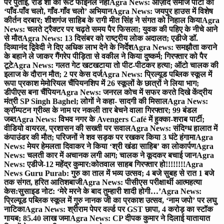
पर पुताई, रोड शो का रूट फाइनल नहीं
Agra News: आज़ाद समाज पार्टी का
‘पाँव-पाँव चलो, गाँव-गाँव चलो’ अभियान
Agra News: जयपुर हाउस में विशेष
कीर्तन दरबार; शीशगंज साहिब के रागी मीत सिंह ने संगत को निहाल किया
Agra
News: चलते ट्रैक्टर पर चढ़ते समय पैर फिसला; युवक की पहिए के नीचे आने
से मौत
Agra News: 13 दिसंबर को राष्ट्रीय लोक अदालत; एडीजे डॉ.
दिव्यानंद द्विवेदी ने दिए अधिक लाभ देने के निर्देश
Agra News: समझौता कराने
के बहाने ले जाकर गैंगरेप पीड़िता से वकील ने किया दुष्कर्म; गिरफ्तार को पैर
टूटे
Agra News: गलत गेट खटखटाया तो पीट-पीटकर हत्या; ऑटो चालक की
इलाज के दौरान मौत; 2 पर केस दर्ज
Agra News: प्रिल्यूड पब्लिक स्कूल में
रूपा प्रकाश मेमोरियल चैंपियनशिप में 26 स्कूलों के छात्रों ने लिया भाग;
डीपीएस बना चैंपियन
Agra News: जनरल कोच में सफर करते दिखे केंद्रीय
मंत्री SP Singh Baghel; लोगों ने कहा- सादगी की मिसाल
Agra News:
क्रॉम्पटन ग्रीव्स के नाम पर नकली तार बेचने वाला गिरफ्तार; 99 बंडल
जब्त
Agra News: विभव नगर के Avengers Café में हुक्का-शराब पार्टी;
वीडियो वायरल, प्रशासन की सख्ती पर सवाल
Agra News: संदिग्ध हालात में
कंपाउंडर की मौत; परिजनों ने शव सड़क पर रखकर किया 3 घंटे हंगामा
Agra
News: मेयर हेमलता दिवाकर ने किया ‘श्री खंडा साहिब’ का लोकार्पण
Agra
News: चलती कार में अचानक लगी आग; चालक ने कूदकर बचाई जान
Agra
News: एडीजे-12 महेंद्र कुमार:कोतवाल साहब गिरफ्तार हो!!!!!!!!
Agra
News Guru Purab: गुरु का ताल में भव्य उत्सव; 4 बजे सुबह से रात 1 बजे
तक संगत, हरित आतिशबाजी
Agra News: पीसीएस परीक्षार्थी आत्महत्या
केस:सुसाइड नोट: ‘मेरे मरने के बाद तुम्हारी शादी होगी…’
Agra News:
प्रिल्यूड पब्लिक स्कूल में गुरु नानक जी का प्रकाश उत्सव, ‘नाम जपो’ पर लघु
नाटिका
Agra News: श्रीराम पेपर वर्ल्ड पर GST छापा, 4 करोड़ का स्टॉक
गायब; 85.40 लाख जमा
Agra News: CP दीपक कुमार ने दिलाई यातायात