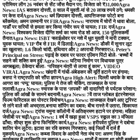
प्रीमियर लीग 26 नवंबर से सेंट जोंस मैदान पर; विजेता को ₹31,000
Agra
News: IAS बताकर दोस्ती, 8 साल में युवती-मां से 20 लाख रुपये ठगे; धमकी
पर केस दर्ज
Agra News: धर्म छिपाकर दोस्ती, आपत्तिजनक फोटो बना
ब्लैकमेल; अमन उस्मानी पर FIR
Agra News: नारायच में चोरों ने धावा बोला,
गार्डों पर सरियों से हमला कर किया गंभीर रूप से घायल; FIR दर्ज
Agra
News: विश्वकप विजेता दीप्ति शर्मा का भव्य रोड शो आज, 150 पुलिसकर्मी
तैनात
Agra News: ISBT फ्लाईओवर पर नशे में धुत युवती ने मारी टक्कर,
युवक घायल; VIP रौब से FIR में ढिलाई!
Agra News: डौकी में सुनार लूट
का खुलासा; 1.6 किलो चांदी, हथियार और 2 अपराधी गिरफ्तार
St. Peter’s
Principal on Stress: पढ़ाई के दबाव पर फादर एल्विन पिंटो बोले- ‘बच्चों में
सहने की शक्ति कम हुई’
Agra News: घटिया निर्माण पर विधायक पुत्र
आगबबूला; ठेकेदार बोला- ‘परिवहन मंत्री से लाया हूं काम’, VIDEO
VIRAL
Agra News: खंदारी में गांधी-अंबेडकर की मूर्ति हटाने पर हंगामा;
बसपा ने राष्ट्रपति को सौंपा ज्ञापन
Agra High Alert: दिल्ली धमाके के बाद
आगरा का ‘पप्पू’ घायल; पुलिस ने तेज की चेकिंग, ताजमहल के पास
तलाशी
Agra News: स्मारक के पास ‘लपकों’ की दादागिरी से पर्यटक परेशान;
पुलिस की आंखों के सामने बदनामी
Agra News: 7वें ताज ग्लोबल इंटरनेशनल
फिल्म फेस्टिवल का पोस्टर विमोचन
Agra News: ताजमहल देखने आए टूरिस्ट
से तांगे वाले की अभद्रता,बनाया शॉपिंग का दबाव; बीच रास्ते में उतारा, शिकायत
दर्ज
Agra News: ट्रांस यमुना कॉलोनी में अतिक्रमण हटाने पर हंगामा; महिला
जेसीबी पर चढ़ी
Agra News: 1 वर्ष में खड़ा हुआ VSPS स्कूल का 3 मंजिला
ढाँचा; शीघ्र शुरू होगा फिनिशिंग कार्य
Agra News: हरीपर्वत पुलिस ने दबोचा
शातिर चेन लुटेरा; इटावा का रवि कश्यप गिरफ्तार; कई जिलों में दर्ज हैं
मुकदमे
Agra News: कब्जा विवाद के आरोपी नेता मंच पर! अरुण सिंह के
कार्यक्रम में उपस्थिति पर सवाल
Agra News: थानों में करता था चोरी बर्खास्त