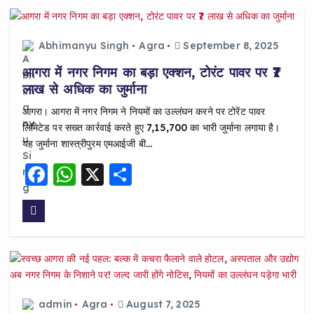
b
A
o
p
Abhimanyu Singh
Agra
September 8, 2025
o
p
आगरा में नगर निगम का बड़ा एक्शन, टोरंट पावर पर ₹7
k
लाख से अधिक का जुर्माना
आगरा। आगरा में नगर निगम ने नियमों का उल्लंघन करने पर टोरेंट पावर
लिमिटेड पर सख्त कार्रवाई करते हुए ₹7,15,700 का भारी जुर्माना लगाया है।
यह जुर्माना शास्त्रीपुरम एमआईजी बी…
F
W
X
S
a
h
h
c
a
a
e
ts
re
b
A
o
p
o
p
admin
Agra
August 7, 2025