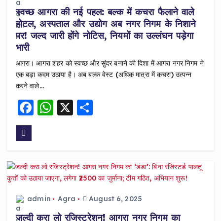
k
स्वच्छ आगरा की नई पहल: बल्क में कचरा फैलाने वाले
होटल, अस्पताल और उद्योग अब नगर निगम के निशाने
पर! जल्द जारी होंगे नोटिस, नियमों का उल्लंघन पड़ेगा
भारी
आगरा। आगरा शहर को स्वच्छ और सुंदर बनाने की दिशा में आगरा नगर निगम ने
एक बड़ा कदम उठाया है। अब बल्क वेस्ट (अधिक मात्रा में कचरा) उत्पन्न
करने वाले…
F
W
X
S
a
h
h
c
a
a
e
ts
re
b
A
o
p
o
p
admin
Agra
August 6, 2025
k
जल्दी करा लो रजिस्ट्रेशन! आगरा नगर निगम का