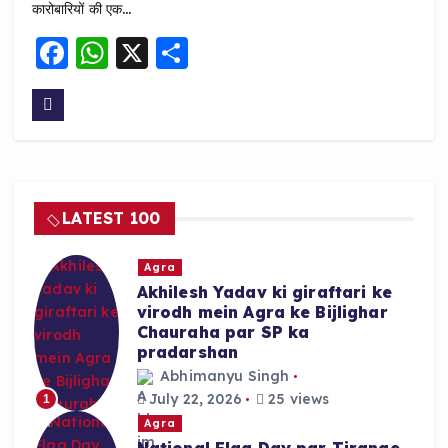
कारोबारियों की एक…
F
W
X
S
a
h
h
c
a
a
e
ts
re
b
A
o
p
LATEST 100
o
p
k
Agra
Akhilesh Yadav ki giraftari ke
virodh mein Agra ke Bijlighar
Chauraha par SP ka
pradarshan
Abhimanyu Singh
July 22, 2026
25 views
1
Agra
National Flag Day par Tirange