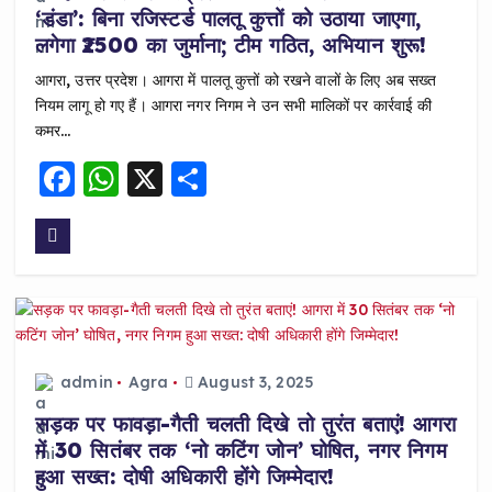
‘डंडा’: बिना रजिस्टर्ड पालतू कुत्तों को उठाया जाएगा,
लगेगा ₹2500 का जुर्माना; टीम गठित, अभियान शुरू!
आगरा, उत्तर प्रदेश। आगरा में पालतू कुत्तों को रखने वालों के लिए अब सख्त
नियम लागू हो गए हैं। आगरा नगर निगम ने उन सभी मालिकों पर कार्रवाई की
कमर…
F
W
X
S
a
h
h
c
a
a
e
ts
re
b
A
o
p
o
p
admin
Agra
August 3, 2025
k
सड़क पर फावड़ा-गैती चलती दिखे तो तुरंत बताएं! आगरा
में 30 सितंबर तक ‘नो कटिंग जोन’ घोषित, नगर निगम
हुआ सख्त: दोषी अधिकारी होंगे जिम्मेदार!