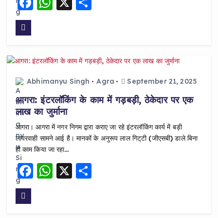
F
W
X
S
a
h
h
c
a
a
e
ts
re
b
A
o
p
Abhimanyu Singh
Agra
September 21, 2025
o
p
आगरा: इंटरलॉकिंग के काम में गड़बड़ी, ठेकेदार पर एक
k
लाख का जुर्माना
आगरा। आगरा में नगर निगम द्वारा कराए जा रहे इंटरलॉकिंग कार्य में बड़ी
लापरवाही सामने आई है। मानकों के अनुरूप लाल गिट्‌टी (जीएसबी) डाले बिना
ही काम किया जा रहा…
F
W
X
S
a
h
h
c
a
a
e
ts
re