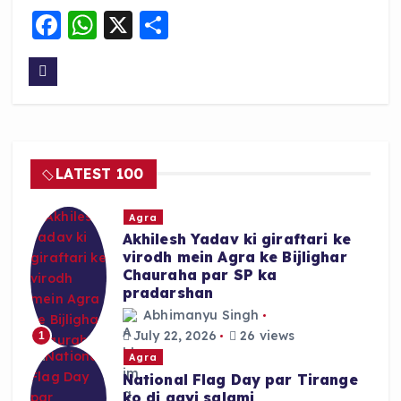
F
W
X
S
a
h
h
c
a
a
e
ts
re
b
A
o
p
LATEST 100
o
p
k
Agra
Akhilesh Yadav ki giraftari ke
virodh mein Agra ke Bijlighar
Chauraha par SP ka
pradarshan
Abhimanyu Singh
July 22, 2026
26 views
1
Agra
National Flag Day par Tirange
ko di gayi salami