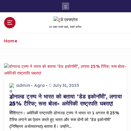
S
k
i
p
हर खबर सबसे पहले, सबसे सटीक
t
o
Home
c
o
n
t
e
n
t
admin
Agra
July 31, 2025
डोनाल्ड ट्रम्प ने भारत को बताया ‘डेड इकोनॉमी’, लगाया
25% टैरिफ; रूस बोला- अमेरिकी राष्ट्रपति घबराए!
वॉशिंगटन। अमेरिकी राष्ट्रपति डोनाल्ड ट्रम्प ने भारत पर 1 अगस्त से 25%
टैरिफ लगाने का ऐलान करते हुए भारत और रूस दोनों को ‘डेड इकोनॉमी’
(निष्क्रिय अर्थव्यवस्था) बताया है। उन्होंने…