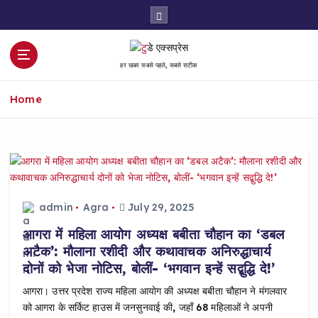
S
k
i
p
हर खबर सबसे पहले, सबसे सटीक
t
o
Home
c
o
n
t
e
n
t
admin
Agra
July 29, 2025
आगरा में महिला आयोग अध्यक्ष बबीता चौहान का ‘डबल
अटैक’: मौलाना रशीदी और कथावाचक अनिरुद्धाचार्य
दोनों को भेजा नोटिस, बोलीं- ‘भगवान इन्हें सद्बुद्धि दे!’
आगरा। उत्तर प्रदेश राज्य महिला आयोग की अध्यक्ष बबीता चौहान ने मंगलवार
को आगरा के सर्किट हाउस में जनसुनवाई की, जहाँ 68 महिलाओं ने अपनी