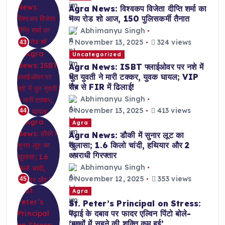
Agra News: विश्वकप विजेता दीप्ति शर्मा का
भव्य रोड शो आज, 150 पुलिसकर्मी तैनात
Abhimanyu Singh
November 13, 2025
324 views
43
Uncategorized
Agra News: ISBT फ्लाईओवर पर नशे में
धुत युवती ने मारी टक्कर, युवक घायल; VIP
रौब से FIR में ढिलाई!
Abhimanyu Singh
November 13, 2025
413 views
44
Agra
Agra News: डौकी में सुनार लूट का
खुलासा; 1.6 किलो चांदी, हथियार और 2
अपराधी गिरफ्तार
Abhimanyu Singh
November 12, 2025
353 views
45
Agra
St. Peter’s Principal on Stress:
पढ़ाई के दबाव पर फादर एल्विन पिंटो बोले-
‘बच्चों में सहने की शक्ति कम हुई’