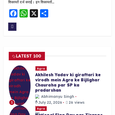
शिकायतें दर्ज कराईं। इन शिकायतों…
F
W
X
S
a
h
h
c
a
a
e
ts
re
b
A
o
p
LATEST 100
o
p
k
Agra
Akhilesh Yadav ki giraftari ke
virodh mein Agra ke Bijlighar
Chauraha par SP ka
pradarshan
Abhimanyu Singh
July 22, 2026
26 views
1
Agra
National Flag Day par Tirange