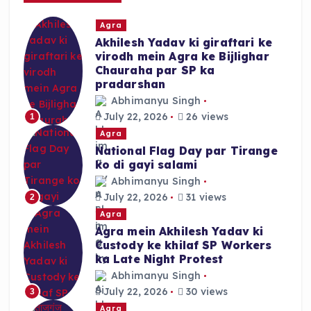
r
Agra
:
Akhilesh Yadav ki giraftari ke
virodh mein Agra ke Bijlighar
Chauraha par SP ka
pradarshan
Abhimanyu Singh
July 22, 2026
26 views
1
Agra
National Flag Day par Tirange
ko di gayi salami
Abhimanyu Singh
July 22, 2026
31 views
2
Agra
Agra mein Akhilesh Yadav ki
Custody ke khilaf SP Workers
ka Late Night Protest
Abhimanyu Singh
July 22, 2026
30 views
3
Agra