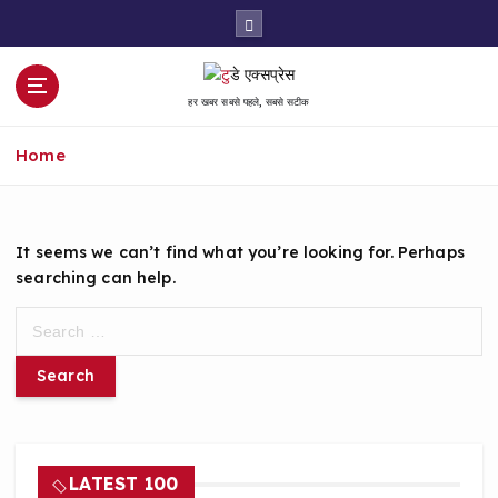
S
k
i
p
हर खबर सबसे पहले, सबसे सटीक
t
o
Home
c
o
n
t
It seems we can’t find what you’re looking for. Perhaps
e
searching can help.
n
t
S
e
a
r
c
h
f
LATEST 100
o