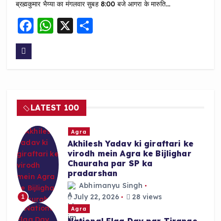
ब्रह्मकुमार भैय्या का मंगलवार सुबह 8:00 बजे आगरा के मारुति…
F
W
X
S
a
h
h
c
a
a
e
ts
re
b
A
o
p
LATEST 100
o
p
k
Agra
Akhilesh Yadav ki giraftari ke
virodh mein Agra ke Bijlighar
Chauraha par SP ka
pradarshan
Abhimanyu Singh
July 22, 2026
28 views
1
Agra
National Flag Day par Tirange