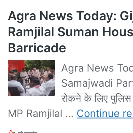
Agra News Today: Gijaul
Ramjilal Suman House 
Barricade
Agra News Today 
Samajwadi Party 
रोकने के लिए पुलिस
MP Ramjilal …
Continue re